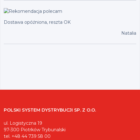
Dostawa opóźniona, reszta OK
Natalia
POLSKI SYSTEM DYSTRYBUCJI SP. Z O.O.
ul. Logistyczna 19
97-300 Piotrków Trybunalski
tel. +48 44 739 58 00